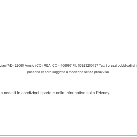
tigiani 7/D- 22060 Arosio (CO) REA: CO - 406997 P.I. 03923200137 Tutti i prezzi pubblicati si i
possono essere soggette a modifiche senza preavviso.
 accetti le condizioni riportate nella Informativa sulla Privacy.