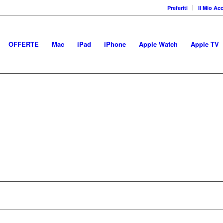
Preferiti
Il Mio Ac
OFFERTE
Mac
iPad
iPhone
Apple Watch
Apple TV
 marketplace di prodotti Ap