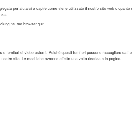
egata per aiutarci a capire come viene utilizzato il nostro sito web o quanto 
enza.
racking nel tuo browser qui:
ornitori di video esterni. Poiché questi fornitori possono raccogliere dati pers
 nostro sito. Le modifiche avranno effetto una volta ricaricata la pagina.