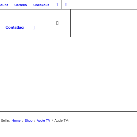
count
Carrello
Checkout
Contattaci
ple
Sei in:
Home
/
Shop
/
Apple TV
/
Apple TV+