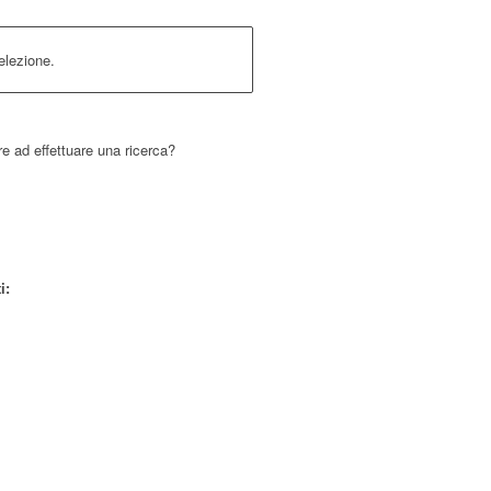
elezione.
re ad effettuare una ricerca?
i: