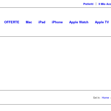
Preferiti
Il Mio Ac
OFFERTE
Mac
iPad
iPhone
Apple Watch
Apple TV
 marketplace di prodotti Ap
Sei in:
Home