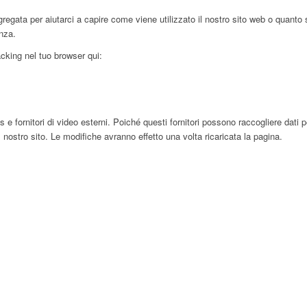
egata per aiutarci a capire come viene utilizzato il nostro sito web o quanto 
enza.
racking nel tuo browser qui:
ornitori di video esterni. Poiché questi fornitori possono raccogliere dati pers
 nostro sito. Le modifiche avranno effetto una volta ricaricata la pagina.