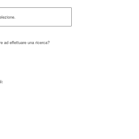
elezione.
re ad effettuare una ricerca?
i: