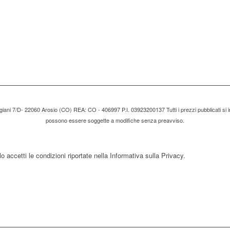
tigiani 7/D- 22060 Arosio (CO) REA: CO - 406997 P.I. 03923200137 Tutti i prezzi pubblicati si i
possono essere soggette a modifiche senza preavviso.
 accetti le condizioni riportate nella Informativa sulla Privacy.