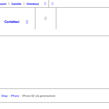
count
Carrello
Checkout
Contattaci
ple
/
Shop
/
iPhone
/
iPhone SE (2a generazione)