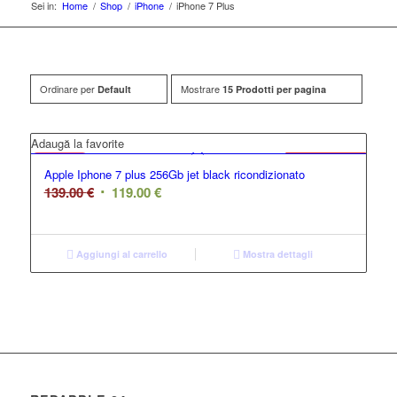
Sei in:
Home
/
Shop
/
iPhone
/
iPhone 7 Plus
Ordinare per
Mostrare
Default
15 Prodotti per pagina
GRADO C
Adaugă la favorite
Offerta
Apple Iphone 7 plus 256Gb jet black ricondizionato
139.00
€
119.00
€
Aggiungi al carrello
Mostra dettagli