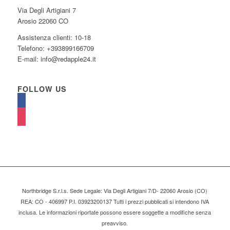
Via Degli Artigiani 7
Arosio 22060 CO
Assistenza clienti: 10-18
Telefono: +393899166709
E-mail: info@redapple24.it
FOLLOW US
Northbridge S.r.l.s. Sede Legale: Via Degli Artigiani 7/D- 22060 Arosio (CO)
REA: CO - 406997 P.I. 03923200137 Tutti i prezzi pubblicati si intendono IVA
inclusa. Le informazioni riportate possono essere soggette a modifiche senza
preavviso.