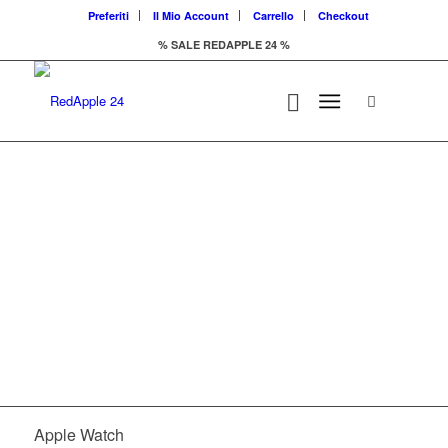
Preferiti
Il Mio Account
Carrello
Checkout
% SALE REDAPPLE 24 %
Il marketplace di
prodotti Apple
Apple Watch