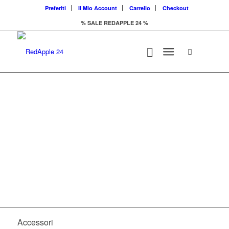
Preferiti
Il Mio Account
Carrello
Checkout
% SALE REDAPPLE 24 %
Il marketplace di
prodotti Apple
Accessori