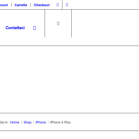
count
Carrello
Checkout
Contattaci
ple
Sei in:
Home
/
Shop
/
iPhone
/
iPhone 6 Plus