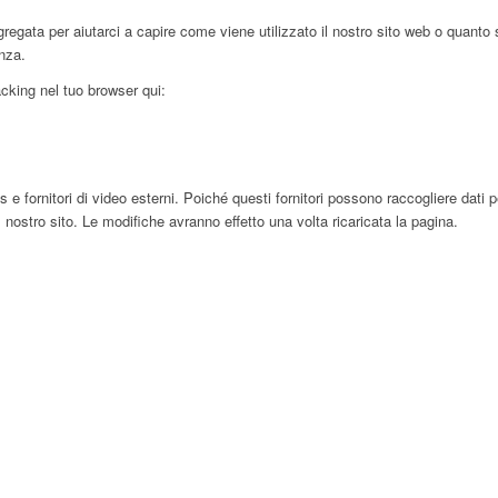
egata per aiutarci a capire come viene utilizzato il nostro sito web o quanto 
enza.
racking nel tuo browser qui:
ornitori di video esterni. Poiché questi fornitori possono raccogliere dati pers
 nostro sito. Le modifiche avranno effetto una volta ricaricata la pagina.