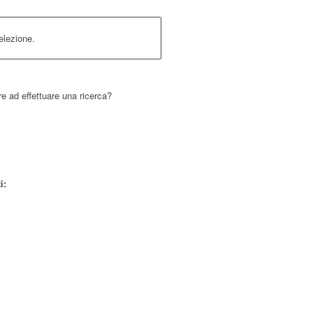
elezione.
re ad effettuare una ricerca?
i: