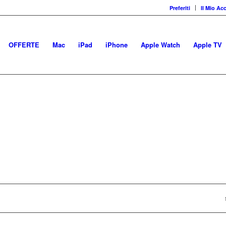
Preferiti
Il Mio Ac
OFFERTE
Mac
iPad
iPhone
Apple Watch
Apple TV
 marketplace di prodotti Ap