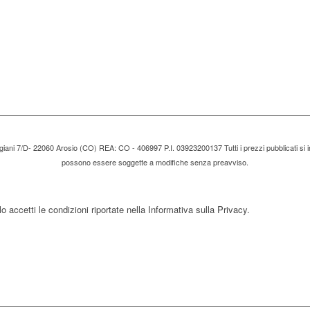
tigiani 7/D- 22060 Arosio (CO) REA: CO - 406997 P.I. 03923200137 Tutti i prezzi pubblicati si i
possono essere soggette a modifiche senza preavviso.
 accetti le condizioni riportate nella Informativa sulla Privacy.