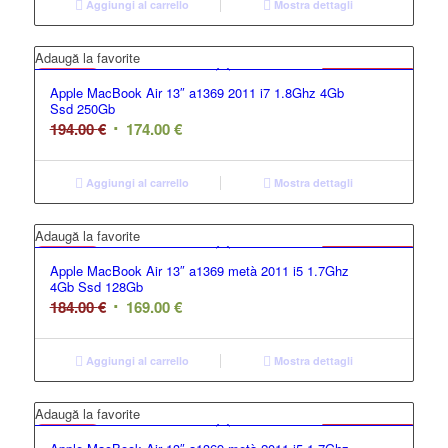
Aggiungi al carrello
Mostra dettagli
GRADO B
Adaugă la favorite
Offerta
Apple MacBook Air 13″ a1369 2011 i7 1.8Ghz 4Gb
Ssd 250Gb
194.00
€
174.00
€
Aggiungi al carrello
Mostra dettagli
GRADO B
Adaugă la favorite
Offerta
Apple MacBook Air 13″ a1369 metà 2011 i5 1.7Ghz
4Gb Ssd 128Gb
184.00
€
169.00
€
Aggiungi al carrello
Mostra dettagli
GRADO C
Adaugă la favorite
Offerta