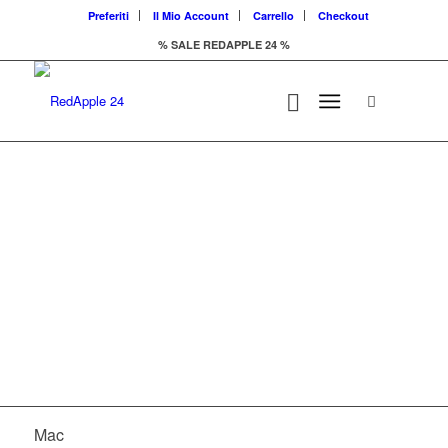
Preferiti
Il Mio Account
Carrello
Checkout
% SALE REDAPPLE 24 %
Il marketplace di
prodotti Apple
Mac