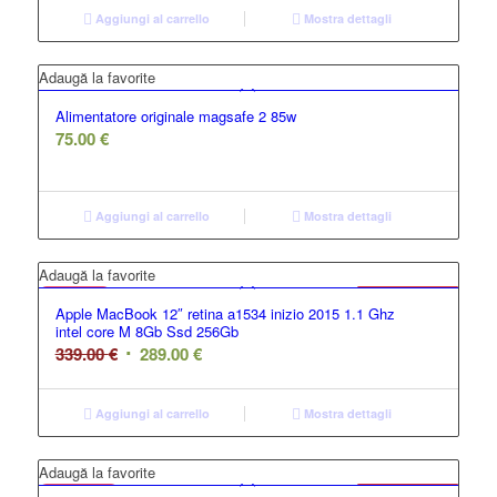
Aggiungi al carrello
Mostra dettagli
Adaugă la favorite
Alimentatore originale magsafe 2 85w
75.00
€
Aggiungi al carrello
Mostra dettagli
GRADO C
Adaugă la favorite
Offerta
Apple MacBook 12″ retina a1534 inizio 2015 1.1 Ghz
intel core M 8Gb Ssd 256Gb
339.00
€
289.00
€
Aggiungi al carrello
Mostra dettagli
GRADO BC
Adaugă la favorite