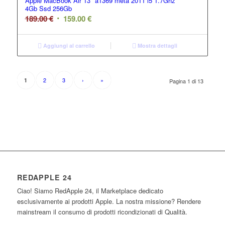
Apple MacBook Air 13″ a1369 metà 2011 i5 1.7Ghz
4Gb Ssd 256Gb
189.00
€
159.00
€
Aggiungi al carrello
Mostra dettagli
2
3
›
»
1
Pagina 1 di 13
REDAPPLE 24
Ciao! Siamo RedApple 24, il Marketplace dedicato
esclusivamente ai prodotti Apple. La nostra missione? Rendere
mainstream il consumo di prodotti ricondizionati di Qualità.