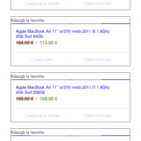
Aggiungi al carrello
Mostra dettagli
GRADO C
Adaugă la favorite
Offerta
Apple MacBook Air 11″ a1370 metà 2011 i5 1.6Ghz
2Gb Ssd 64Gb
184.00
€
114.00
€
Leggi tutto
Mostra dettagli
GRADO B
Adaugă la favorite
Offerta
Apple MacBook Air 11″ a1370 metà 2011 i7 1.8Ghz
4Gb Ssd 256Gb
189.00
€
169.00
€
Aggiungi al carrello
Mostra dettagli
GRADO C
Adaugă la favorite
Offerta