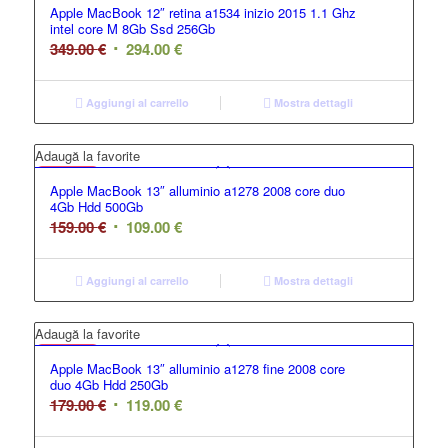
Offerta
Apple MacBook 12″ retina a1534 inizio 2015 1.1 Ghz
intel core M 8Gb Ssd 256Gb
349.00
€
294.00
€
Aggiungi al carrello
Mostra dettagli
GRADO B
Adaugă la favorite
Apple MacBook 13″ alluminio a1278 2008 core duo
4Gb Hdd 500Gb
159.00
€
109.00
€
Aggiungi al carrello
Mostra dettagli
GRADO B
Adaugă la favorite
Apple MacBook 13″ alluminio a1278 fine 2008 core
duo 4Gb Hdd 250Gb
179.00
€
119.00
€