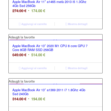
Apple MacBook Air 11″ a1465 metà 2013 i5 1.3Ghz
4Gb Ssd 256Gb
274.00
€
174.00
€
Aggiungi al carrello
Mostra dettagli
GRADO BC
Adaugă la favorite
Offerta
Apple MacBook Air 13″ 2020 M1 CPU 8 core GPU 7
Core 8GB RAM SSD 256GB
649.00
€
514.00
€
Aggiungi al carrello
Mostra dettagli
GRADO B
Adaugă la favorite
Offerta
Apple MacBook Air 13″ a1369 2011 i7 1.8Ghz 4Gb
Ssd 240Gb
314.00
€
194.00
€