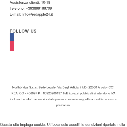
Assistenza clienti: 10-18
Telefono: +393899166709
E-mail: info@redapple24.it
FOLLOW US
Northbridge S.r.l.s. Sede Legale: Via Degli Artigiani 7/D- 22060 Arosio (CO)
REA: CO - 406997 P.I. 03923200137 Tutti i prezzi pubblicati si intendono IVA
inclusa. Le informazioni riportate possono essere soggette a modifiche senza
preavviso.
Questo sito impiega cookie. Utilizzandolo accetti le condizioni riportate nella