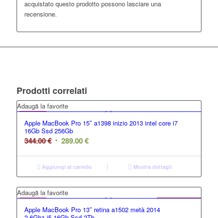
acquistato questo prodotto possono lasciare una
recensione.
Prodotti correlati
GRADO B
Adaugă la favorite
Apple MacBook Pro 15″ a1398 inizio 2013 intel core i7
16Gb Ssd 256Gb
344.00
€
289.00
€
Aggiungi al carrello
Mostra dettagli
GRADO B
Adaugă la favorite
Offerta
Apple MacBook Pro 13″ retina a1502 metà 2014
2.6Ghz i5 16Gb Ssd 2Tb