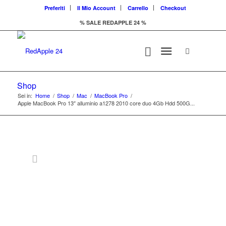
Preferiti
Il Mio Account
Carrello
Checkout
% SALE REDAPPLE 24 %
Shop
Sei in:
Home
/
Shop
/
Mac
/
MacBook Pro
/
Apple MacBook Pro 13″ alluminio a1278 2010 core duo 4Gb Hdd 500G...
Offerta
GRADO C