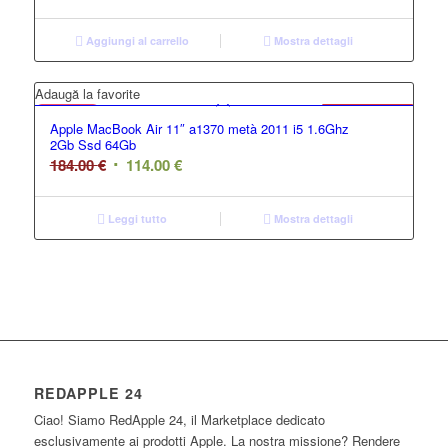
Aggiungi al carrello
Mostra dettagli
GRADO C
Adaugă la favorite
Offerta
Apple MacBook Air 11″ a1370 metà 2011 i5 1.6Ghz
2Gb Ssd 64Gb
184.00
€
114.00
€
Leggi tutto
Mostra dettagli
REDAPPLE 24
Ciao! Siamo RedApple 24, il Marketplace dedicato
esclusivamente ai prodotti Apple. La nostra missione? Rendere