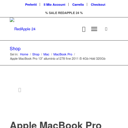
Preferiti
Il Mio Account
Carrello
Checkout
% SALE REDAPPLE 24 %
Shop
Sei in:
Home
/
Shop
/
Mac
/
MacBook Pro
/
Apple MacBook Pro 13″ alluminio a1278 fine 2011 i5 4Gb Hdd 320Gb
Offerta
GRADO B
Apple MacBook Pro