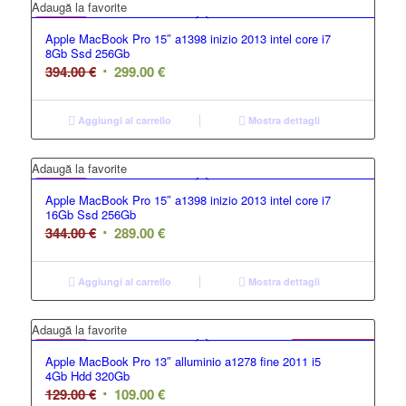
GRADO A
Adaugă la favorite
Apple MacBook Pro 15″ a1398 inizio 2013 intel core i7
8Gb Ssd 256Gb
394.00
€
299.00
€
Aggiungi al carrello
Mostra dettagli
GRADO B
Adaugă la favorite
Apple MacBook Pro 15″ a1398 inizio 2013 intel core i7
16Gb Ssd 256Gb
344.00
€
289.00
€
Aggiungi al carrello
Mostra dettagli
GRADO C
Adaugă la favorite
Offerta
Apple MacBook Pro 13″ alluminio a1278 fine 2011 i5
4Gb Hdd 320Gb
129.00
€
109.00
€